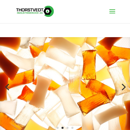
Thorstvedt Industriservice
AS
Vi leverer smeltelim til
konkurransedyktige
priser